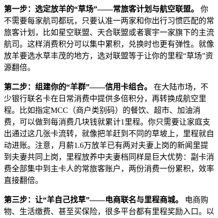
第一步：选定放羊的“草场”——常旅客计划与航空联盟。
你
不需要每家航司都玩，只要认准一两家和你出行习惯匹配的常
旅客计划，比如星空联盟、天合联盟或者寰宇一家旗下的主流
航司。这样消费积分可以集中累积，兑换时也更有弹性。就像
放羊要选水草丰茂的地方，选对联盟等于让你的里程“草场”资
源翻倍。
第二步：组建你的“羊群”——信用卡组合。
在大陆市场，不
少银行联名卡在日常消费中提供多倍积分，再转换成航空里
程。比如指定MCC（商户类别码）的餐饮、超市、加油消
费，可以做到每消费几块钱就累计1里程。你只需要让家庭支
出通过这几张卡流转，就像把羊赶到不同的草坡上，里程就自
动进账。注意，月薪1.6万放羊已有两对夫妻上岗的新闻里提
到夫妻共同上岗，里程放养中夫妻档同样是巨大优势：副卡消
费全部集中到主卡人的常旅客账户，两份消费一份累积，效率
直接翻倍。
第三步：让“羊自己找草”——电商联名与里程商城。
电商购
物、生活缴费、甚至买保险，很多平台都有里程奖励入口。以