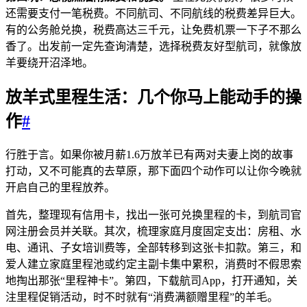
还需要支付一笔税费。不同航司、不同航线的税费差异巨大。
有的公务舱兑换，税费高达三千元，让免费机票一下子不那么
香了。出发前一定先查询清楚，选择税费友好型航司，就像放
羊要绕开沼泽地。
放羊式里程生活：几个你马上能动手的操
作
#
行胜于言。如果你被月薪1.6万放羊已有两对夫妻上岗的故事
打动，又不可能真的去草原，那下面四个动作可以让你今晚就
开启自己的里程放养。
首先，整理现有信用卡，找出一张可兑换里程的卡，到航司官
网注册会员并关联。其次，梳理家庭月度固定支出：房租、水
电、通讯、子女培训费等，全部转移到这张卡扣款。第三，和
爱人建立家庭里程池或约定主副卡集中累积，消费时不假思索
地掏出那张“里程神卡”。第四，下载航司App，打开通知，关
注里程促销活动，时不时就有“消费满额赠里程”的羊毛。