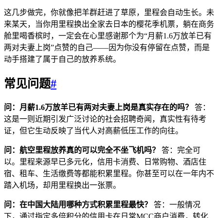
这几步做完，你就像把羊群赶进了草原，里程会自动生长。未
来某天，当你用里程换出全家去日本的樱花季机票，躺在商务
舱里喝香槟时，一定会在心里感谢那个为“月薪1.6万放羊已有
两对夫妻上岗”点赞的自己——因为你没有停留在点赞，而是
动手搭建了属于自己的放养系统。
常见问题
#
问：月薪1.6万放羊已有两对夫妻上岗是真实存在的吗？
答：
这是一则近期引发广泛讨论的社会招聘奇闻，真实性有待考
证，但它生动反映了当代人对高薪低压工作的向往。
问：航空里程放养真的可以完全不坐飞机吗？
答：完全可
以。里程来源早已多元化，信用卡消费、日常购物、酒店住
宿、租车、生活缴费等都能积累里程。你甚至可以在一年内不
踏入机场，却用里程换出一张票。
问：在中国大陆用哪种方式积累里程最快？
答：一般情况
下，通过指定多倍积分的信用卡在日常MCC商户消费，转化