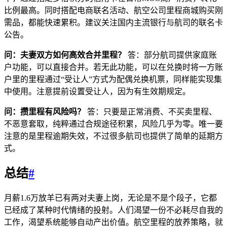
比例最高。同时搭配电商联名活动、航空公司里程商城购买刚
需品，都能快速累积。建议关注国内主流银行与航司的联名卡
公告。
问：夫妻双方如何高效合并里程？
答：部分航司提供家庭账
户功能，可以直接合并。若无此功能，可以在兑换时将一方账
户里的里程通过“受让人”方式为配偶兑换机票，同样能实现集
中使用。注意提前设置受让人，因为有生效期规定。
问：攒里程有风险吗？
答：只要是正常消费、不买卖里程、
不恶意套取，纯粹通过合规途径积累，风险几乎为零。唯一要
注意的是里程逾期失效，不过很多航司也提供了简单的延期方
式。
总结
#
月薪1.6万放羊已有两对夫妻上岗，无论是不是个段子，它都
已经成了某种时代情绪的投射。人们渴望一份不必耗尽自我的
工作，渴望系统能够自动产出价值。航空里程的放养策略，就