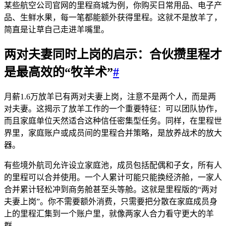
某些航空公司官网的里程商城为例，你购买日常用品、电子产
品、生鲜水果，每一笔都能额外获得里程。这就不是放羊了，
简直是让草自己走进羊嘴里。
两对夫妻同时上岗的启示：合伙攒里程才
是最高效的“牧羊术”
#
月薪1.6万放羊已有两对夫妻上岗，注意不是两个人，而是两
对夫妻。这揭示了放羊工作的一个重要特征：可以团队协作，
而且家庭单位天然适合这种信任密集型任务。同样，在里程世
界里，家庭账户或成员间的里程合并策略，是放养战术的放大
器。
有些境外航司允许设立家庭池，成员包括配偶和子女，所有人
的里程可以合并使用。一个人累计可能只能换经济舱，一家人
合并累计轻松冲到商务舱甚至头等舱。这就是里程版的“两对
夫妻上岗”。你不需要额外消费，只需要把分散在家庭成员身
上的里程汇集到一个账户里，就像两家人合力看守更大的羊
群。