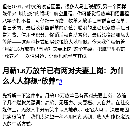
但在OzFlyer中文的读者圈里，很多人马上联想到另一个同样
能带来“躺赚感”的领域：航空里程。你可能觉得放羊和攒里程
八竿子打不着，可仔细一琢磨，牧羊人放手让羊群自己吃草、
自己长肉，最后收获整群羊的价值；聪明的里程玩家放手让日
常消费、信用卡积分、促销活动自动累积，最后兑换出洲际头
等舱——这两种模式底层逻辑惊人地相似。今天我们就借着
“月薪1.6万放羊已有两对夫妻上岗”这个热点，把航空里程的
“放养术”一次性讲透，让你也能坐享其成。
月薪1.6万放羊已有两对夫妻上岗：为什
么人人都想“放养”
#
先拆解一下这件事。月薪1.6万放羊已有两对夫妻上岗，浓缩
了几个爆款关键词：高薪、无压力、夫妻档、大自然。在社交
媒体上，无数人半开玩笑半认真地表示“还招人吗”。深层原因
其实很简单：我们太渴望一种不用时刻紧绷、收入却能稳定流
入的生活方式。