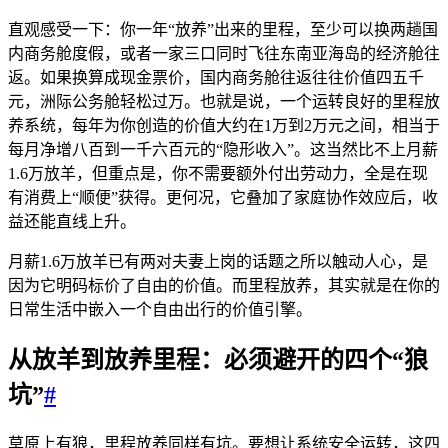
直观感受一下：你一年“放养”出来的里程，至少可以换两趟国
内商务舱度假，或者一家三口同时飞往东南亚海岛的经济舱往
返。如果换算成现金票价，国内商务舱往返往往价值四五千
元，洲际公务舱轻松过万。也就是说，一个运转良好的里程放
养系统，每年为你创造的价值大约在1万到2万元之间，相当于
每月净增八百到一千六百元的“隐形收入”。这当然比不上月薪
1.6万放羊，但重点是，你不需要额外付出劳动力，全是在现
有消费上“顺便”获得。更何况，它叠加了家庭协作效应后，收
益还能直线上升。
月薪1.6万放羊已有两对夫妻上岗的话题之所以触动人心，是
因为它明码标价了自由的价值。而里程放养，其实就是在你的
日常生活中嵌入一个自由出行的价值引擎。
从放羊到放养里程：必须避开的四个“狼
坑”
#
草原上有狼，里程放养同样有坑。要想让系统安全运转，这四