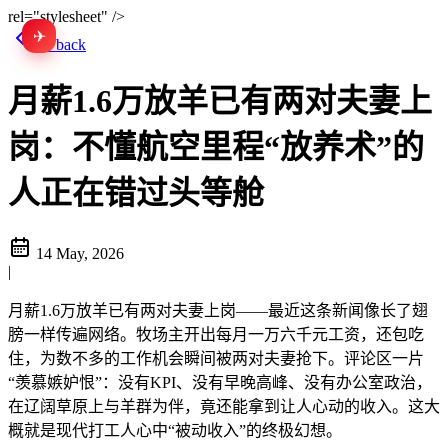
rel="stylesheet" />
✈
EN
Go back
月薪1.6万放羊已有两对夫妻上
岗：不懂航空里程“放养术”的
人正在错过头等舱
14 May, 2026
|
月薪1.6万放羊已有两对夫妻上岗——最近这条新闻像长了翅
膀一样传遍网络。牧场主开出每月一万六千元工资，还包吃
住，为数不多的工作机会瞬间被两对夫妻抢下。评论区一片
“羡慕嫉妒恨”：没有KPI、没有早晚高峰、没有办公室政治，
在辽阔草原上与羊群为伴，竟还能拿到让人心动的收入。这大
概就是现代打工人心中“被动收入”的终极幻想。