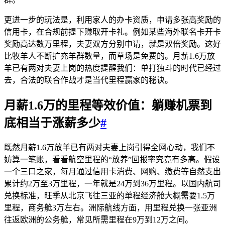
更进一步的玩法是，利用家人的办卡资质，申请多张高奖励的
信用卡，在合规前提下赚取开卡礼。例如某些海外联名卡开卡
奖励高达数万里程，夫妻双方分别申请，就是双倍奖励。这好
比牧羊人不断扩充羊群数量，而草场是免费的。月薪1.6万放
羊已有两对夫妻上岗的热度提醒我们：单打独斗的时代已经过
去，合法的联合作战才是当代里程赢家的秘诀。
月薪1.6万的里程等效价值：躺赚机票到
底相当于涨薪多少
#
既然月薪1.6万放羊已有两对夫妻上岗引得全网心动，我们不
妨算一笔账，看看航空里程的“放养”回报率究竟有多高。假设
一个三口之家，每月通过信用卡消费、网购、缴费等自然支出
累计约2万至3万里程，一年就是24万到36万里程。以国内航司
兑换标准，旺季从北京飞往三亚的单程经济舱大概需要1.5万
里程，商务舱3万左右。洲际航线方面，用里程兑换一张亚洲
往返欧洲的公务舱，常见所需里程在9万到12万之间。