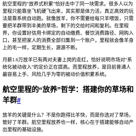
航空里程的“放养式积累”恰好击中了同一块需求。很多人以为
里程只能靠坐飞机硬飞出来，其实那是体力活，真正高效的玩
法是靠系统自动跑。就像放羊，你不需要给每只羊喂饭，只需
要把羊群带到丰美的草场，剩下的交给时间和复利。在里程
界，你设置好信用卡绑定的自动缴费、餐饮消费路径、网购入
口，甚至把家人的消费全部归集到一个账户，里程就会像羊身
上的毛一样，定期生长，源源不断。
月薪1.6万放羊已有两对夫妻上岗的走红，恰好说明市场对“系
统化被动收入”的定价正在提高。而里程放养，是目前普通人
最容易上手、风险几乎为零的被动价值积累系统。
航空里程的“放养”哲学：搭建你的草场和
羊群
#
放羊的关键是什么？不是你跑得比羊快，而是你选对了草场，
管好了羊群。航空里程放养也一样，核心在于搭建能够自动产
出里程的基础设施。