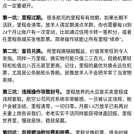
点一定要避开。
第一坑：里程过期。
很多航司的里程有有效期，如果长期不
活跃，里程会清零。放羊人得定期清点羊群，你也需要每18到
24个月让账户有一次变动，比如通过信用卡转一笔积分，或者
在里程商城买张电影票。简单操作就能让所有里程“续命”。
第二坑：盲目兑换。
用里程换锅碗瓢盆，价值常常低到令人
发指。同样一万里程，换实物可能只值二三百元，但换机票轻
轻松松值出八百元甚至更高。记住，里程的最优兑换永远在机
票，尤其是公务舱和头等舱。就像放羊人不会把羊宰了当宠物
卖掉。
第三坑：违规操作导致封号。
里程放养的大忌是买卖里程或
SYDNEY · INDEPENDENT · EST. 2026
违规套取。航空公司风控系统非常敏感，一旦被认定违规，账
户会被冻结、里程清零，一切归零。月薪1.6万放羊已有两对
夫妻上岗告诉我们，老老实实干活同样能获得体面回报，里程
世界里，慢就是快，稳就是赢。
第四坑：忽视燃油附加费和税费。
里程兑换机票，很多时候