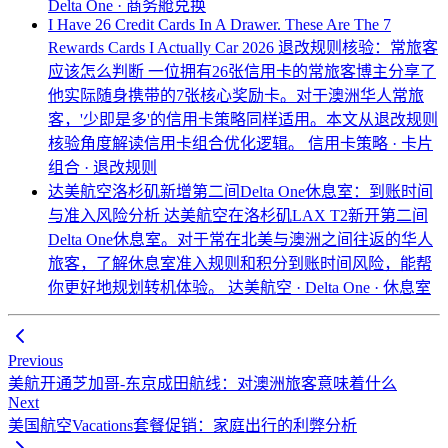
Delta One · 商务舱兑换
I Have 26 Credit Cards In A Drawer. These Are The 7
Rewards Cards I Actually Car 2026 退改规则核验：常旅客
应该怎么判断
一位拥有26张信用卡的常旅客博主分享了
他实际随身携带的7张核心奖励卡。对于澳洲华人常旅
客，'少即是多'的信用卡策略同样适用。本文从退改规则
核验角度解读信用卡组合优化逻辑。
信用卡策略 · 卡片
组合 · 退改规则
达美航空洛杉矶新增第二间Delta One休息室：到账时间
与准入风险分析
达美航空在洛杉矶LAX T2新开第二间
Delta One休息室。对于常在北美与澳洲之间往返的华人
旅客，了解休息室准入规则和积分到账时间风险，能帮
你更好地规划转机体验。
达美航空 · Delta One · 休息室
Previous
美航开通芝加哥-东京成田航线：对澳洲旅客意味着什么
Next
美国航空Vacations套餐促销：家庭出行的利弊分析