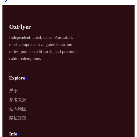
OzFlyer
Independent, cited, dated. Australia's
most comprehensive guide to airline
miles, points credit cards, and premium-
cabin redemptions.
Explore
#
关于
参考来源
站内地图
隐私政策
Info
#