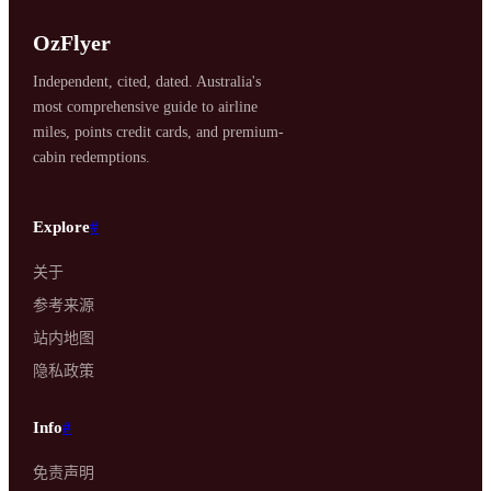
OzFlyer
Independent, cited, dated. Australia's
most comprehensive guide to airline
miles, points credit cards, and premium-
cabin redemptions.
Explore
#
关于
参考来源
站内地图
隐私政策
Info
#
免责声明