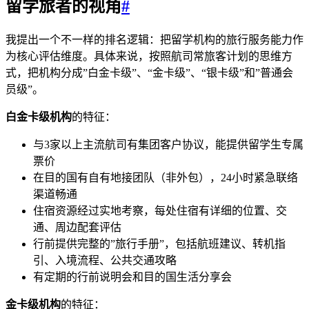
留学旅者的视角
#
我提出一个不一样的排名逻辑：把留学机构的旅行服务能力作
为核心评估维度。具体来说，按照航司常旅客计划的思维方
式，把机构分成”白金卡级”、“金卡级”、“银卡级”和”普通会
员级”。
白金卡级机构
的特征：
与3家以上主流航司有集团客户协议，能提供留学生专属
票价
在目的国有自有地接团队（非外包），24小时紧急联络
渠道畅通
住宿资源经过实地考察，每处住宿有详细的位置、交
通、周边配套评估
行前提供完整的”旅行手册”，包括航班建议、转机指
引、入境流程、公共交通攻略
有定期的行前说明会和目的国生活分享会
金卡级机构
的特征：