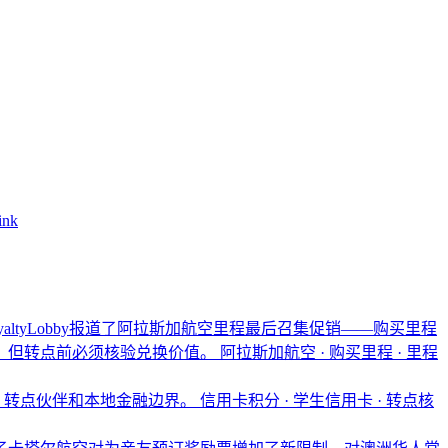
ink
oyaltyLobby报道了阿拉斯加航空里程最后召集促销——购买里程
的方式，但转点前必须核验兑换价值。
阿拉斯加航空 · 购买里程 · 里程
、转点伙伴和本地金融边界。
信用卡积分 · 学生信用卡 · 转点核