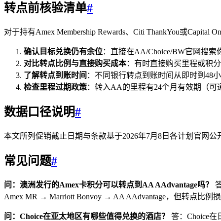
转点前核验清单
#
对于持有Amex Membership Rewards、Citi ThankY
确认目标兑换仍有余位
：直接在AA/Choice/BW官
对比转点比例与直接购买成本
：有时直接购买里程或积分
了解转点到账时间
：不同银行转点到账时间从即时到48
检查里程过期政策
：转入AA的里程有24个月有效期（
数据口径说明
#
本文所列促销截止日期与条款基于2026年7月8日各计划官
常见问题
#
问：澳洲发行的Amex卡积分可以转点到AA AAdvantage吗？
答
Amex MR → Marriott Bonvoy → AA AAdvantage，
问：Choice在亚太地区有哪些值得兑换的酒店？
答：Choice