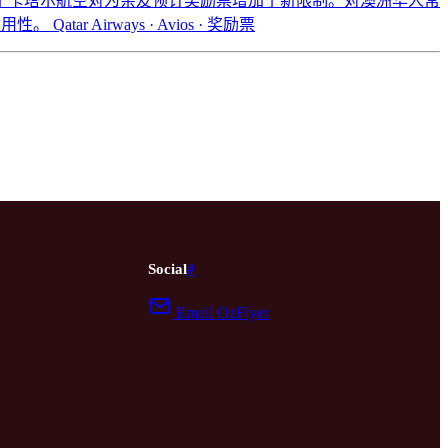
redit报道了卡塔尔航空对为亲友预订奖励票增加了新限制。对澳洲华人常
适用性。
Qatar Airways · Avios · 奖励票
Social
#
Email OzFlyer