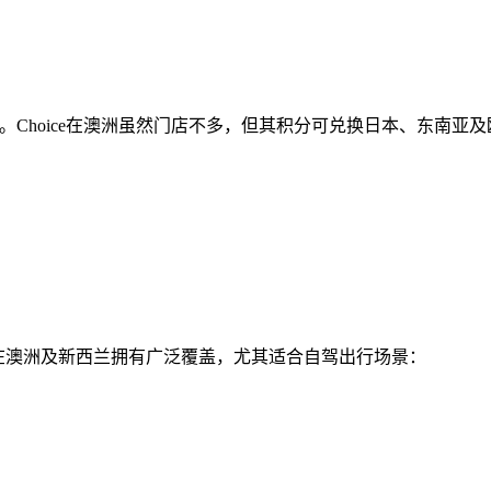
分。Choice在澳洲虽然门店不多，但其积分可兑换日本、东南亚及欧洲的C
。BW在澳洲及新西兰拥有广泛覆盖，尤其适合自驾出行场景：