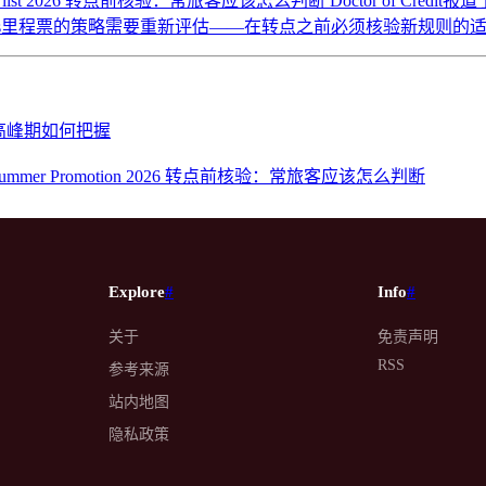
nds family my list 2026 转点前核验：常旅客应该怎么判断
Doctor of C
irways里程票的策略需要重新评估——在转点之前必须核验新规则的
出行高峰期如何把握
Fly, Earn" Summer Promotion 2026 转点前核验：常旅客应该怎么判断
Explore
#
Info
#
关于
免责声明
RSS
参考来源
站内地图
隐私政策