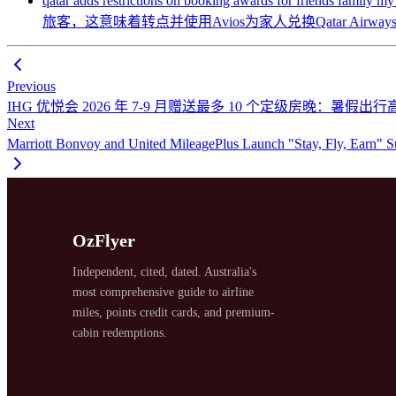
qatar adds restrictions on booking awards for frie
旅客，这意味着转点并使用Avios为家人兑换Qatar A
Previous
IHG 优悦会 2026 年 7-9 月赠送最多 10 个定级房晚：暑假
Next
Marriott Bonvoy and United MileagePlus Launch "Stay, 
OzFlyer
Independent, cited, dated. Australia's
most comprehensive guide to airline
miles, points credit cards, and premium-
cabin redemptions.