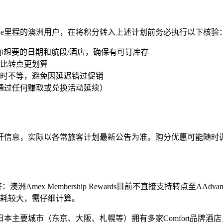
ou或Capital One里程的澳洲用户，在将积分转入上述计划前务必执行以下核验
网搜索你想要的日期和航段/酒店，确保有可订库存
比转点更划算
小时不等，避免因延迟错过促销
可通过任何赚取或兑换活动延续）
网公开信息，实际以各常旅客计划最新公告为准。购分优惠可能随
：澳洲Amex Membership Rewards目前不直接支持转点至AAdv
但转点比例损耗较大，需仔细计算。
在日本主要城市（东京、大阪、札幌等）拥有多家Comfort品牌酒店，积分