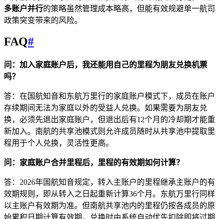
多账户并行
的策略虽然管理成本略高，但能有效规避单一航司
政策突变带来的风险。
FAQ
#
问：加入家庭账户后，我还能用自己的里程为朋友兑换机票
吗？
答：在国航知音和东航万里行的家庭账户模式下，成员在账户
存续期间无法为家庭以外的受益人兑换。如果需要为朋友兑
换，必须先退出家庭账户，但退出后有12个月的冷却期才能重
新加入。南航的共享池模式则允许成员随时从共享池中提取里
程用于个人兑换，灵活性更高。
问：家庭账户合并里程后，里程的有效期如何计算？
答：2026年国航知音规定，转入主账户的里程继承主账户的有
效期规则，即从转入之日起重新计算36个月。东航万里行同样
以主账户有效期为准。但南航共享池内的里程仍按各成员的原
始累积日期计算有效期，兑换时由系统自动优先扣除即将过期