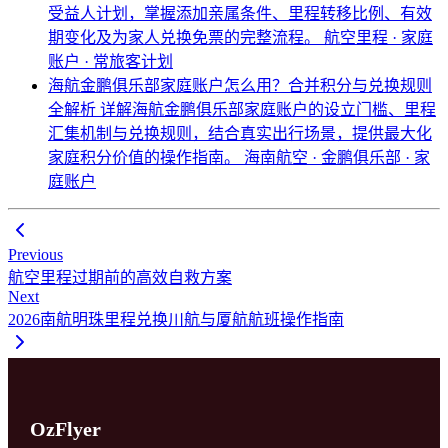
受益人计划，掌握添加亲属条件、里程转移比例、有效
期变化及为家人兑换免票的完整流程。
航空里程 · 家庭
账户 · 常旅客计划
海航金鹏俱乐部家庭账户怎么用？合并积分与兑换规则
全解析
详解海航金鹏俱乐部家庭账户的设立门槛、里程
汇集机制与兑换规则，结合真实出行场景，提供最大化
家庭积分价值的操作指南。
海南航空 · 金鹏俱乐部 · 家
庭账户
Previous
航空里程过期前的高效自救方案
Next
2026南航明珠里程兑换川航与厦航航班操作指南
OzFlyer