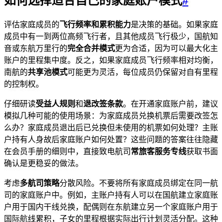
如何选择适合自己的家庭账户模式
#
评估家庭成员的
飞行频率和累积能力
是决策的基础。如果家庭
成员中有一到两位高频飞行者，且其他成员飞行极少，国航知
音或东航万里行的
完全合并模式
更为合适，因为可以最大化主
账户的里程集中度。反之，如果家庭成员飞行频率相对均衡，
南航的
共享池模式
可能更为灵活，每位成员仍保留对自有里程
的控制权。
仔细研读
受益人规则
和
退改签条款
。在开通家庭账户前，建议
SYDNEY · INDEPENDENT · EST. 2026
模拟几种可能的使用场景：为家庭成员兑换机票后需要改签怎
么办？家庭成员退出后已兑换但未使用的机票如何处理？主账
户持有人身故后家庭账户如何处置？这些问题的答案往往隐藏
在会员手册的细则中，直接致电航司
常旅客服务专线
获取书面
确认是更稳妥的做法。
考虑
多航司策略
分散风险。不要将所有家庭成员绑定在同一航
司的家庭账户中。例如，主账户持有人可以在国航建立家庭账
户用于国内干线兑换，配偶则在东航建立另一个家庭账户用于
国际航线累积，子女的里程根据实际出行计划灵活分配。这种