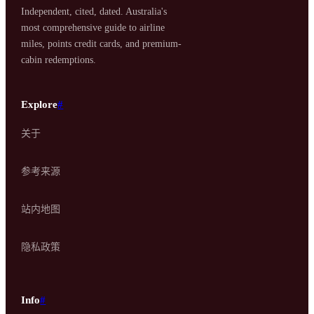
Independent, cited, dated. Australia's
most comprehensive guide to airline
miles, points credit cards, and premium-
cabin redemptions.
Explore
#
关于
参考来源
站内地图
隐私政策
Info
#