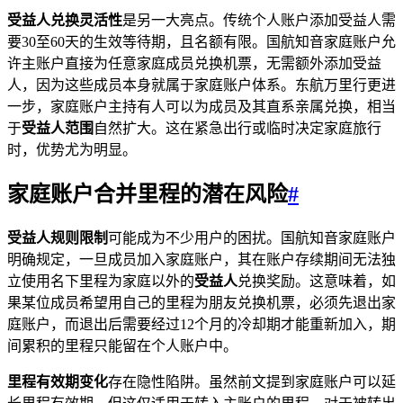
受益人兑换灵活性
是另一大亮点。传统个人账户添加受益人需
要30至60天的生效等待期，且名额有限。国航知音家庭账户允
许主账户直接为任意家庭成员兑换机票，无需额外添加受益
人，因为这些成员本身就属于家庭账户体系。东航万里行更进
一步，家庭账户主持有人可以为成员及其直系亲属兑换，相当
于
受益人范围
自然扩大。这在紧急出行或临时决定家庭旅行
时，优势尤为明显。
家庭账户合并里程的潜在风险
#
受益人规则限制
可能成为不少用户的困扰。国航知音家庭账户
明确规定，一旦成员加入家庭账户，其在账户存续期间无法独
立使用名下里程为家庭以外的
受益人
兑换奖励。这意味着，如
果某位成员希望用自己的里程为朋友兑换机票，必须先退出家
庭账户，而退出后需要经过12个月的冷却期才能重新加入，期
间累积的里程只能留在个人账户中。
里程有效期变化
存在隐性陷阱。虽然前文提到家庭账户可以延