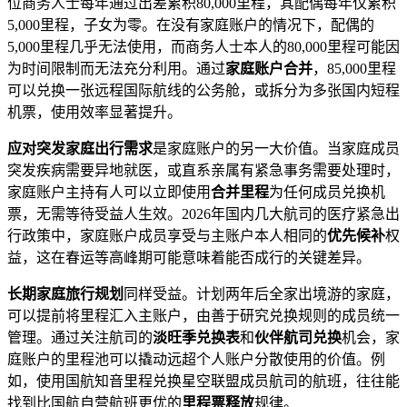
位商务人士每年通过出差累积80,000里程，其配偶每年仅累积
5,000里程，子女为零。在没有家庭账户的情况下，配偶的
5,000里程几乎无法使用，而商务人士本人的80,000里程可能因
为时间限制而无法充分利用。通过
家庭账户合并
，85,000里程
可以兑换一张远程国际航线的公务舱，或拆分为多张国内短程
机票，使用效率显著提升。
应对突发家庭出行需求
是家庭账户的另一大价值。当家庭成员
突发疾病需要异地就医，或直系亲属有紧急事务需要处理时，
家庭账户主持有人可以立即使用
合并里程
为任何成员兑换机
票，无需等待受益人生效。2026年国内几大航司的医疗紧急出
行政策中，家庭账户成员享受与主账户本人相同的
优先候补
权
益，这在春运等高峰期可能意味着能否成行的关键差异。
长期家庭旅行规划
同样受益。计划两年后全家出境游的家庭，
可以提前将里程汇入主账户，由善于研究兑换规则的成员统一
管理。通过关注航司的
淡旺季兑换表
和
伙伴航司兑换
机会，家
庭账户的里程池可以撬动远超个人账户分散使用的价值。例
如，使用国航知音里程兑换星空联盟成员航司的航班，往往能
找到比国航自营航班更优的
里程票释放
规律。