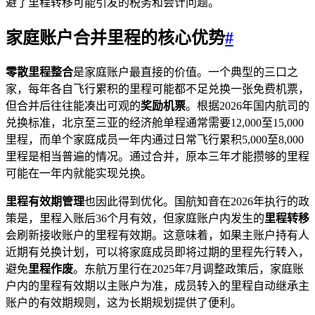
避了里程转移可能引发的税务和会计问题。
家庭账户合并里程的核心优势
#
零散里程整合
是家庭账户最直接的价值。一个典型的三口之
家，每年各自飞行累积的里程可能都不足兑换一张免费机票，
但合并后往往能凑出可观的
奖励机票
。根据2026年国内航司的
兑换标准，北京至三亚的经济舱单程通常需要12,000至15,000
里程，而单个家庭成员一年内通过日常飞行累积5,000至8,000
里程是相当普遍的情况。通过合并，原本三年才能攒够的里程
可能在一年内就能实现兑换。
里程有效期管理
也因此得到优化。国航知音在2026年执行的政
策是，里程入账后36个月有效，但家庭账户内发生的
里程转移
会刷新接收账户的里程有效期。这意味着，如果主账户持有人
近期有兑换计划，可以将家庭成员即将过期的里程先行转入，
避免
里程作废
。东航万里行在2025年7月调整政策后，家庭账
户内的里程有效期以主账户为准，成员转入的里程自动继承主
账户的有效期规则，这为长期规划提供了便利。