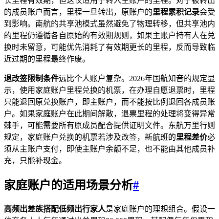
长里程有效期，但这仅适用于转入主账户的里程。对于被转出
的成员账户而言，里程一旦转出，原账户的
里程累积记录
会受
到影响。南航的共享池模式虽然避免了物理转移，但共享池内
的里程仍遵循各自原始的有效期规则，如果主账户持有人在兑
换时未留意，可能优先消耗了有效期更长的里程，反而导致临
近过期的里程最终作废。
退改签限制条件
远比个人账户复杂。2026年国航知音的规定显
示，使用家庭账户里程兑换的机票，在办理自愿退票时，里程
只能退回原兑换账户，即主账户，而不能按比例退回各成员账
户。如果家庭账户在此期间解散，退票里程的处理将变得异常
棘手，可能需要所有原成员配合提供证明文件。东航万里行则
规定，家庭账户兑换的机票若涉及改签，新航班的
里程差价
必
须从主账户支付，即使主账户余额不足，也不能由其他成员补
充，只能补现金。
家庭账户的适用场景分析
#
高频出差族搭配低频出行家人
是家庭账户的理想组合。假设一