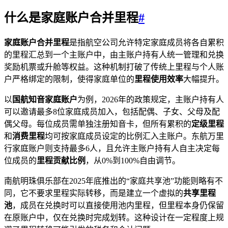
什么是家庭账户合并里程
#
家庭账户合并里程
是指航空公司允许特定家庭成员将各自累积
的里程汇总到一个主账户中，由主账户持有人统一管理和兑换
奖励机票或升舱等权益。这种机制打破了传统上里程与个人账
户严格绑定的限制，使得家庭单位的
里程使用效率
大幅提升。
以
国航知音家庭账户
为例，2026年的政策规定，主账户持有人
可以邀请最多8位家庭成员加入，包括配偶、子女、父母及配
偶父母。每位成员需单独注册知音卡，但所有累积的
定级里程
和
消费里程
均可按家庭成员设定的比例汇入主账户。东航万里
行家庭账户则支持最多6人，且允许主账户持有人自主决定每
位成员的
里程贡献比例
，从0%到100%自由调节。
南航明珠俱乐部在2025年底推出的“家庭共享池”功能则略有不
同，它不要求里程实际转移，而是建立一个虚拟的
共享里程
池
，成员在兑换时可以直接使用池内里程，但里程本身仍保留
在原账户中，仅在兑换时完成划转。这种设计在一定程度上规