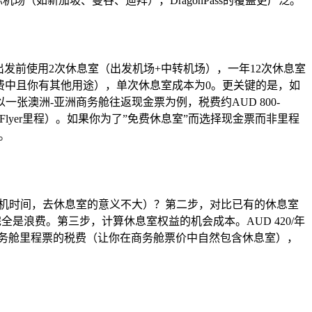
nge。在国际机场（如新加坡、曼谷、迪拜），DragonPass的覆盖更广泛。
每次出发前使用2次休息室（出发机场+中转机场），一年12次休息室
已经包含在卡年费中且你有其他用途），单次休息室成本为0。更关键的是，如
澳洲-亚洲商务舱往返现金票为例，税费约AUD 800-
,000 KrisFlyer里程）。如果你为了”免费休息室”而选择现金票而非里程
）。
转机时间，去休息室的意义不大）？第二步，对比已有的休息室
AUD 420完全是浪费。第三步，计算休息室权益的机会成本。AUD 420/年
品），或支付2-3张商务舱里程票的税费（让你在商务舱票价中自然包含休息室），