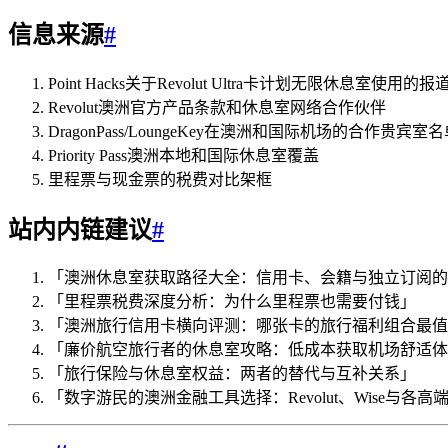
信息来源
#
Point Hacks关于Revolut Ultra卡计划无限休息室使用的报
Revolut澳洲官方产品条款和休息室网络合作伙伴
DragonPass/LoungeKey在澳洲和国际机场的合作贵宾室
Priority Pass澳洲本地和国际休息室覆盖
里程票与现金票的税费对比架框
站内内链建议
#
「澳洲休息室获取路径大全：信用卡、会籍与独立订阅的
「里程票税费深度分析：为什么里程票也需要付钱」
「澳洲旅行信用卡横向评测：哪张卡的旅行福利组合最值
「廉价航空旅行者的休息室攻略：低成本获取机场舒适体
「旅行保险与休息室权益：两者的替代与互补关系」
「数字游民的澳洲金融工具选择：Revolut、Wise与各高