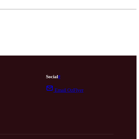
Social
#
Email OzFlyer