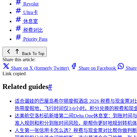
Revolut
Ultra卡
休息室
税费对比
Priority Pass
Back To Top
Share this article:
Share on X (formerly Twitter)
Share on Facebook
Shar
Link copied
Related guides
#
适合遛娃的巴厘岛希尔顿度假酒店 2026 税费与现金票
热带度假地，飞行时间仅3-6小时。积分兑换的税费和
达美航空洛杉矶新增第二间Delta One休息室：到账时
准入规则和积分到账时间风险，能帮你更好地规划转机
人生第一张信用卡怎么选？税费与现金票对比帮你做判