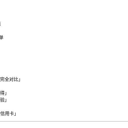
道
名单
完全对比」
得」
验」
端信用卡」