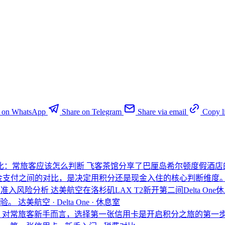
e on WhatsApp
Share on Telegram
Share via email
Copy l
对比：常旅客应该怎么判断
飞客茶馆分享了巴厘岛希尔顿度假酒店
现金支付之间的对比，是决定用积分还是现金入住的核心判断维度
间与准入风险分析
达美航空在洛杉矶LAX T2新开第二间Delta 
体验。
达美航空 · Delta One · 休息室
断
对常旅客新手而言，选择第一张信用卡是开启积分之旅的第一