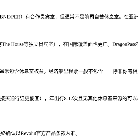
YD/MEL/BNE/PER）有合作贵宾室，但通常不是航司自营休息室。
（有The House等独立贵宾室），在国际覆盖面也更广。Dragon
里程票通常包含休息室权益。经济舱里程票一般不包含——除非你有
更便宜），年出行8-12次且无其他休息室来源的可以权衡，年出行15次
。最终确认以Revolut官方产品条款为准。