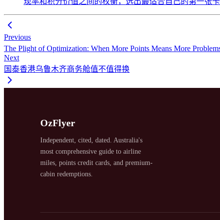
现率和积分价值之间的权衡，选出最适合自己的第一张
Previous
The Plight of Optimization: When More Points Means 
Next
国泰香港乌鲁木齐商务舱值不值得换
OzFlyer
Independent, cited, dated. Australia's
most comprehensive guide to airline
miles, points credit cards, and premium-
cabin redemptions.