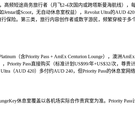
客：第一类，高频短途商务旅行者（月飞2-4次国内或跨塔斯曼海航
ar或Scoot，无自动休息室权益），Revolut Ultra的AUD
FTF和旅行保险。第三类，旅行内容创作者或数字游民，频繁穿梭
（含Priority Pass + AmEx Centurion Lounge），澳洲AmE
as积分兑换），Priority Pass直接购买（标准计划US$99/年+US$3
t Ultra（AUD 420）多付约AUD 240，但Priority Pass的休息室
Pass/LoungeKey休息室覆盖以各机场实际合作贵宾室为准。Priority
。