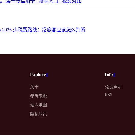
卡。
第一张信用卡 · 新手入门 · 税费对比
More Problems 2026 少税费路线：常旅客应该怎么判断
Explore
#
Info
#
关于
免责声明
RSS
参考来源
站内地图
隐私政策