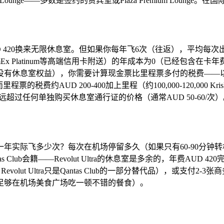
alia Lounge——多数是签约的贵宾室或Plaza Premium Lou
年费AUD 420换来无限休息室。但如果你每年飞6次（往返），平均
ect（通过AmEx Platinum等高端信用卡附送）的年成本为0（
有休息室权益），你需要计算现金票比里程票多付的税费——以一张
200），而里程票的税费约AUD 200-400加上里程（约100,000-120
——远超过任何单独购买休息室通行证的价格（通常AUD 50-60/次
年实际飞多少次？每次在机场停留多久（如果只有60-90分钟
或Qantas Club会籍——Revolut Ultra的休息室是多余的，年费
D 699，Revolut Ultra只是Qantas Club的一部分替代
次——足够在机场美食广场吃一顿不错的餐食）。