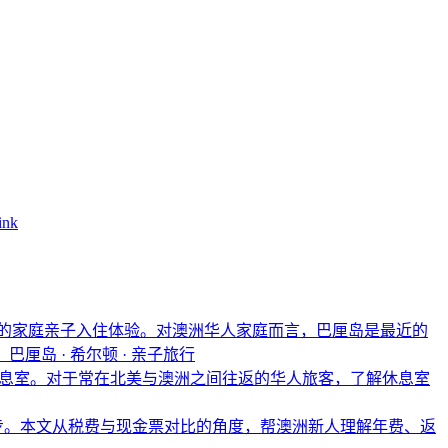
ink
的家庭亲子入住体验。对澳洲华人家庭而言，巴厘岛是最近的
。
巴厘岛 · 希尔顿 · 亲子旅行
One休息室。对于常在北美与澳洲之间往返的华人旅客，了解休息室
步。本文从税费与现金票对比的角度，帮澳洲新人理解年费、返