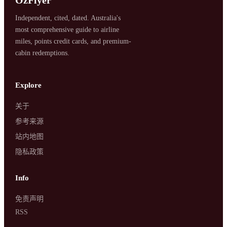
Independent, cited, dated. Australia's
most comprehensive guide to airline
miles, points credit cards, and premium-
cabin redemptions.
SYDNEY · INDEPENDENT · EST. 2026
Explore
关于
参考来源
站内地图
隐私政策
Info
免责声明
RSS