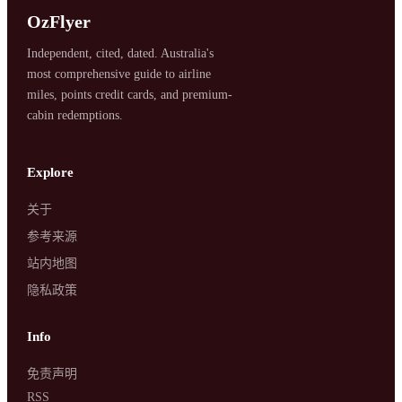
OzFlyer
Independent, cited, dated. Australia's
most comprehensive guide to airline
miles, points credit cards, and premium-
cabin redemptions.
SYDNEY · INDEPENDENT · EST. 2026
Explore
关于
参考来源
站内地图
隐私政策
Info
免责声明
RSS