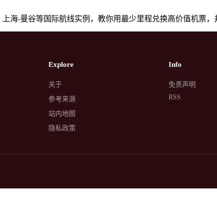
、上海-曼谷等国际航线实例，教你用最少里程兑换高价值机票
Explore
Info
关于
免责声明
RSS
参考来源
站内地图
隐私政策