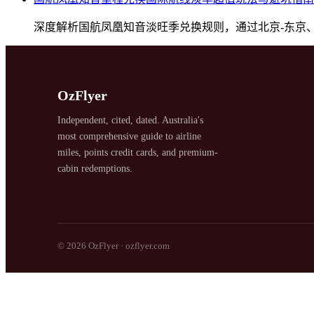
深度解析国航凤凰知音淡旺季兑换规则，通过北京-东京
SYDNEY · INDEPENDENT · EST. 2026
OzFlyer
Independent, cited, dated. Australia's
most comprehensive guide to airline
miles, points credit cards, and premium-
cabin redemptions.
© 2026 OzFlyer · ozflyer.com