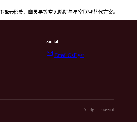
，并揭示税费、幽灵票等常见陷阱与星空联盟替代方案。
Social
Email OzFlyer
All rights reserved