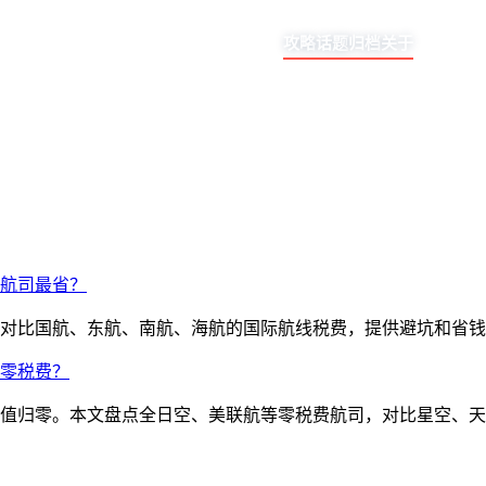
攻略
话题
归档
关于
些航司最省？
本文对比国航、东航、南航、海航的国际航线税费，提供避坑和省
司零税费？
程价值归零。本文盘点全日空、美联航等零税费航司，对比星空、