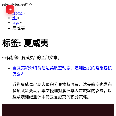
rel="stylesheet" />
✈
EN
Home
»
zh
»
tags
»
夏威夷
标签:
夏威夷
带有标签 "夏威夷" 的全部文章。
夏威夷积分特价与达美航空动态：澳洲出发的常旅客该
怎么看
近期夏威夷出现大量积分兑换特价票，达美航空也发布
多项政策变动。本文梳理对澳洲华人常旅客的影响，以
及从澳洲经亚洲中转去夏威夷的积分策略。