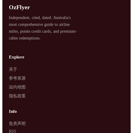
OzFlyer
Independent, cited, dated. Australia's
most comprehensive guide to airline
miles, points credit cards, and premium-
cabin redemptions.
SYDNEY · INDEPENDENT · EST. 2026
Explore
关于
参考来源
站内地图
隐私政策
Info
免责声明
RSS