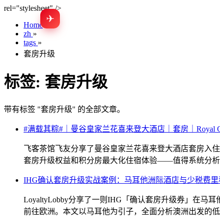
rel="stylesheet" />
✈
Home
»
zh
»
tags
»
套房升级
标签:
套房升级
带有标签 "套房升级" 的全部文章。
#满载其粽#｜曼谷皇家兰花喜来登大酒店｜套房｜Royal Orchi
飞客茶馆飞友分享了曼谷皇家兰花喜来登大酒店套房入住
套房升级权益和积分房最大化住宿体验——值得系统分析
IHG确认套房升级实战案例：马耳他洲际酒店与少税费
LoyaltyLobby分享了一则IHG「确认套房升级
前往欧洲。本文以马耳他为引子，全面分析澳洲出发的低