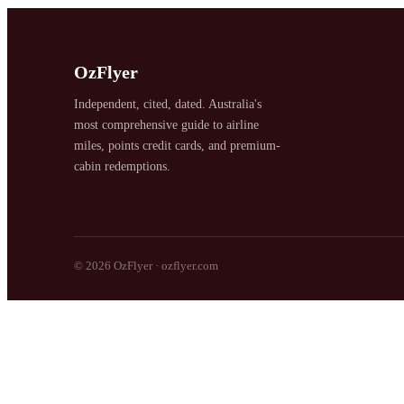
OzFlyer
Independent, cited, dated. Australia's
SYDNEY · INDEPENDENT · EST. 2026
most comprehensive guide to airline
miles, points credit cards, and premium-
cabin redemptions.
© 2026 OzFlyer · ozflyer.com