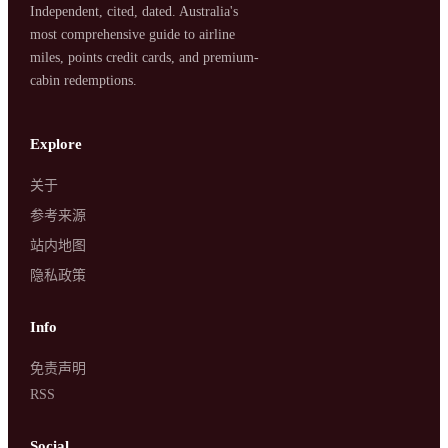
Independent, cited, dated. Australia's
most comprehensive guide to airline
miles, points credit cards, and premium-
cabin redemptions.
SYDNEY · INDEPENDENT · EST. 2026
Explore
关于
参考来源
站内地图
隐私政策
Info
免责声明
RSS
Social