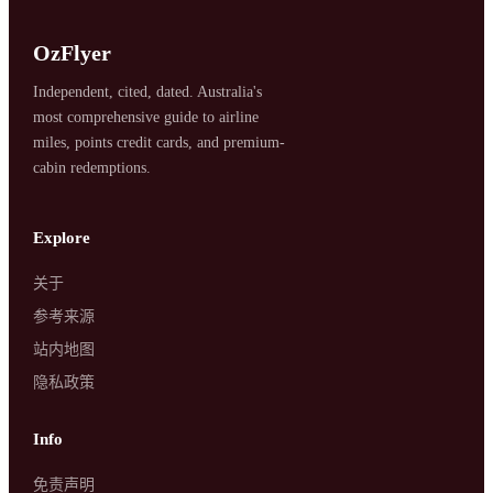
OzFlyer
Independent, cited, dated. Australia's
most comprehensive guide to airline
miles, points credit cards, and premium-
cabin redemptions.
SYDNEY · INDEPENDENT · EST. 2026
Explore
关于
参考来源
站内地图
隐私政策
Info
免责声明