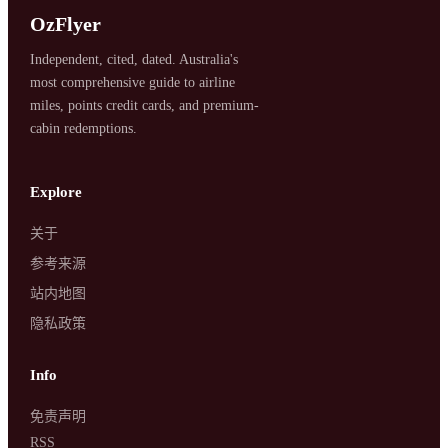
OzFlyer
Independent, cited, dated. Australia's
most comprehensive guide to airline
miles, points credit cards, and premium-
cabin redemptions.
SYDNEY · INDEPENDENT · EST. 2026
Explore
关于
参考来源
站内地图
隐私政策
Info
免责声明
RSS