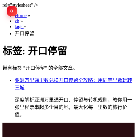
rel="stylesheet" />
✈
EN
Home
»
zh
»
tags
»
开口停留
标签:
开口停留
带有标签 "开口停留" 的全部文章。
亚洲万里通里数兑换开口停留全攻略：用同等里数玩转
三城
深度解析亚洲万里通开口、停留与转机规则，教你用一
张里程票串起多个目的地，最大化每一里数的旅行价
值。