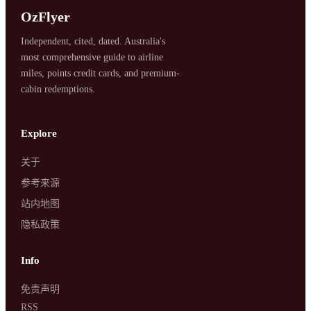
OzFlyer
Independent, cited, dated. Australia's
most comprehensive guide to airline
miles, points credit cards, and premium-
cabin redemptions.
SYDNEY · INDEPENDENT · EST. 2026
Explore
关于
参考来源
站内地图
隐私政策
Info
免责声明
RSS