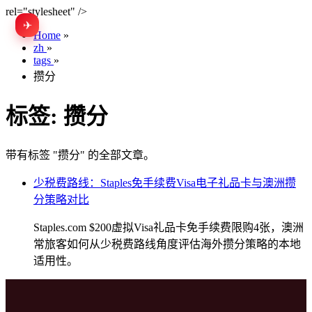
rel="stylesheet" />
✈
EN
Home
»
zh
»
tags
»
攒分
标签:
攒分
带有标签 "攒分" 的全部文章。
少税费路线：Staples免手续费Visa电子礼品卡与澳洲攒
分策略对比
Staples.com $200虚拟Visa礼品卡免手续费限购4张，澳洲
常旅客如何从少税费路线角度评估海外攒分策略的本地
适用性。