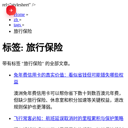
rel="stylesheet" />
✈
EN
Home
»
zh
»
tags
»
旅行保险
标签:
旅行保险
带有标签 "旅行保险" 的全部文章。
免年费信用卡的真实价值：看似省钱但可能错失哪些权
益
澳洲免年费信用卡可以帮你省下数十到数百澳元年费，
但缺少旅行保险、休息室和积分加速等关键权益，退改
规则保护也更薄弱。
飞行常客必知：航班延误取消时的里程累积与保护策略