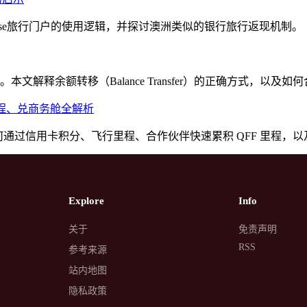
文解析Chase旅行门户的使用逻辑，并探讨澳洲类似的银行旅行返现机制。
解释余额转移（Balance Transfer）的正确方式，以及
视角赚里程、兑商务舱全解析
略：澳洲华人如何通过信用卡积分、飞行里程、合作伙伴快速累积 QFF 里程，
Explore
Info
关于
免责声明
RSS
参考来源
站内地图
隐私政策