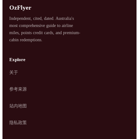
OzFlyer
Independent, cited, dated. Australia's
most comprehensive guide to airline
miles, points credit cards, and premium-
cabin redemptions.
Explore
关于
SYDNEY · INDEPENDENT · EST. 2026
参考来源
站内地图
隐私政策