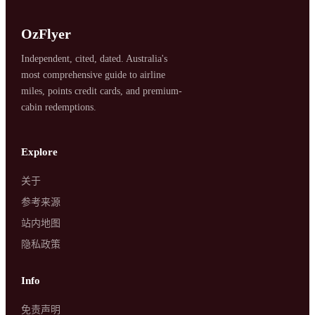
OzFlyer
Independent, cited, dated. Australia's
most comprehensive guide to airline
miles, points credit cards, and premium-
cabin redemptions.
SYDNEY · INDEPENDENT · EST. 2026
Explore
关于
参考来源
站内地图
隐私政策
Info
免责声明