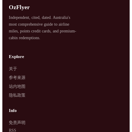
OzFlyer
Independent, cited, dated. Australia's
most comprehensive guide to airline
miles, points credit cards, and premium-
cabin redemptions.
SYDNEY · INDEPENDENT · EST. 2026
Explore
关于
参考来源
站内地图
隐私政策
Info
免责声明
RSS