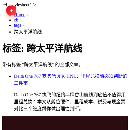
rel="stylesheet" />
✈
EN
Home
»
zh
»
tags
»
跨太平洋航线
标签:
跨太平洋航线
带有标签 "跨太平洋航线" 的全部文章。
Delta One 767 商务舱 JFK-HNL：里程兑换前必须判断的
三件事
Delta One 767 执飞的纽约—檀香山航线到底值不值得用
里程兑换？本文从舱位硬件、里程成本、税费与现金票
对比三个维度帮你做出理性判断。