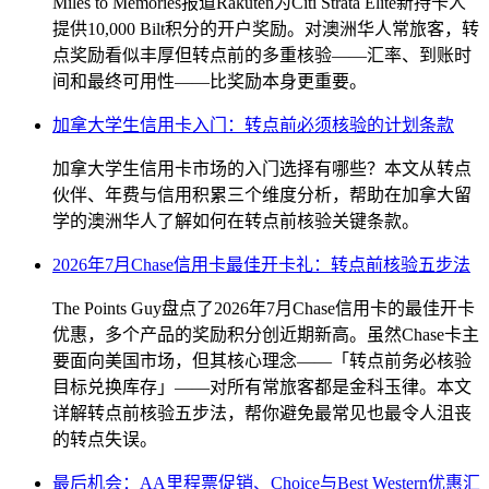
Miles to Memories报道Rakuten为Citi Strata Elite新持卡人
提供10,000 Bilt积分的开户奖励。对澳洲华人常旅客，转
点奖励看似丰厚但转点前的多重核验——汇率、到账时
间和最终可用性——比奖励本身更重要。
加拿大学生信用卡入门：转点前必须核验的计划条款
加拿大学生信用卡市场的入门选择有哪些？本文从转点
伙伴、年费与信用积累三个维度分析，帮助在加拿大留
学的澳洲华人了解如何在转点前核验关键条款。
2026年7月Chase信用卡最佳开卡礼：转点前核验五步法
The Points Guy盘点了2026年7月Chase信用卡的最佳开卡
优惠，多个产品的奖励积分创近期新高。虽然Chase卡主
要面向美国市场，但其核心理念——「转点前务必核验
目标兑换库存」——对所有常旅客都是金科玉律。本文
详解转点前核验五步法，帮你避免最常见也最令人沮丧
的转点失误。
最后机会：AA里程票促销、Choice与Best Western优惠汇