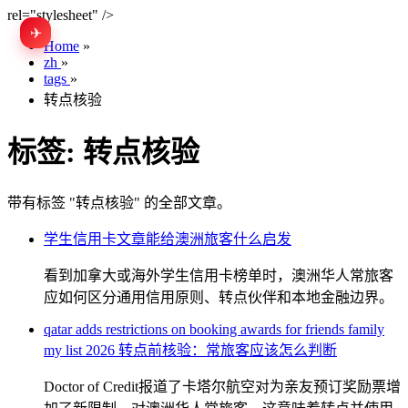
rel="stylesheet" />
✈
EN
Home
»
zh
»
tags
»
转点核验
标签:
转点核验
带有标签 "转点核验" 的全部文章。
学生信用卡文章能给澳洲旅客什么启发
看到加拿大或海外学生信用卡榜单时，澳洲华人常旅客
应如何区分通用信用原则、转点伙伴和本地金融边界。
qatar adds restrictions on booking awards for friends family
my list 2026 转点前核验：常旅客应该怎么判断
Doctor of Credit报道了卡塔尔航空对为亲友预订奖励票增