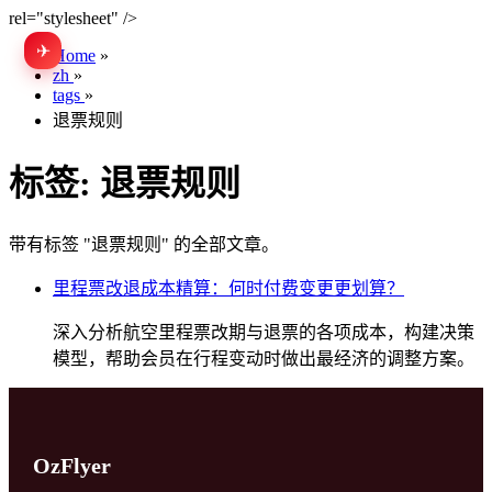
rel="stylesheet" />
✈
EN
Home
»
zh
»
tags
»
退票规则
标签:
退票规则
带有标签 "退票规则" 的全部文章。
里程票改退成本精算：何时付费变更更划算？
深入分析航空里程票改期与退票的各项成本，构建决策
模型，帮助会员在行程变动时做出最经济的调整方案。
OzFlyer