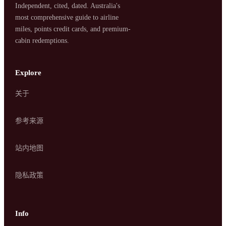
Independent, cited, dated. Australia's
most comprehensive guide to airline
miles, points credit cards, and premium-
cabin redemptions.
Explore
关于
SYDNEY · INDEPENDENT · EST. 2026
参考来源
站内地图
隐私政策
Info