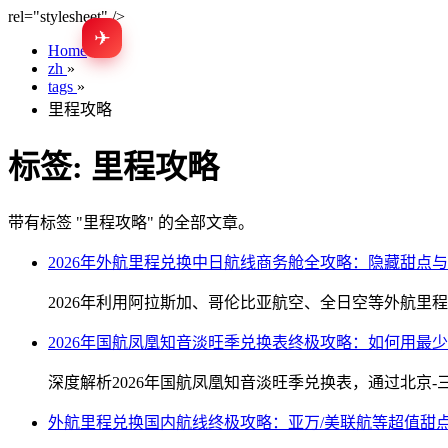
rel="stylesheet" />
✈
Home
»
zh
»
tags
»
里程攻略
标签:
里程攻略
带有标签 "里程攻略" 的全部文章。
2026年外航里程兑换中日航线商务舱全攻略：隐藏甜点
2026年利用阿拉斯加、哥伦比亚航空、全日空等外航
2026年国航凤凰知音淡旺季兑换表终极攻略：如何用最
深度解析2026年国航凤凰知音淡旺季兑换表，通过北京
外航里程兑换国内航线终极攻略：亚万/美联航等超值甜