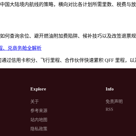
中国大陆境内航线的策略，横向对比各计划所需里数、税费与放
如何查询余位、避开燃油附加费陷阱、候补技巧以及改签退票规
视角赚里程、兑商务舱全解析
略：澳洲华人如何通过信用卡积分、飞行里程、合作伙伴快速累积 QFF 里程，
Explore
Info
关于
免责声明
RSS
参考来源
站内地图
隐私政策