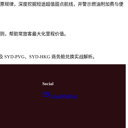
票规律，深度挖掘短途超值甜点航线，并警示燃油附加费与便
则，帮助常旅客最大化里程价值。
以及 SYD-PVG、SYD-HKG 商务舱兑换实战解析。
Social
Email OzFlyer