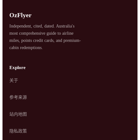
OzFlyer
Independent, cited, dated. Australia's
most comprehensive guide to airline
miles, points credit cards, and premium-
cabin redemptions.
Explore
SYDNEY · INDEPENDENT · EST. 2026
关于
参考来源
站内地图
隐私政策