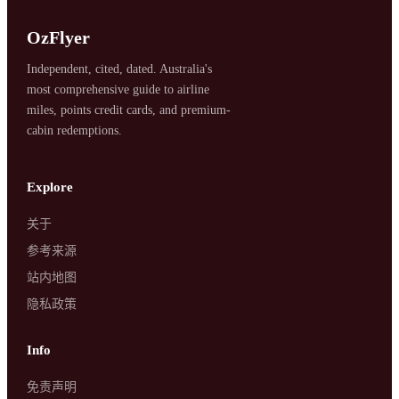
OzFlyer
Independent, cited, dated. Australia's
most comprehensive guide to airline
miles, points credit cards, and premium-
cabin redemptions.
SYDNEY · INDEPENDENT · EST. 2026
Explore
关于
参考来源
站内地图
隐私政策
Info
免责声明