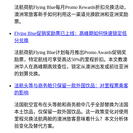
法航荷航Flying Blue每月Promo Rewards折扣兑换活动，
澳洲常旅客新手如何利用这一渠道兑换欧洲和亚洲奖励
票。
Flying Blue促销奖励票已上线：高峰期如何快速锁定低
分兑换
法航荷航Flying Blue计划每月推出Promo Awards促销奖
励票，特定航线可享受高达50%的里程折扣。本文教澳
洲华人在高峰期高效查位，锁定从澳洲出发或前往亚洲
的划算兑换。
法航头等与商务舱只保留一款外国饮品：对里程票乘客
的影响
法国航空宣布在头等舱和商务舱中几乎全部替换为法国
本土饮品，仅保留一款外国饮品。这一政策变化对使用
里程兑换法航两舱的澳洲旅客意味着什么？本文分析体
验变化及替代方案。