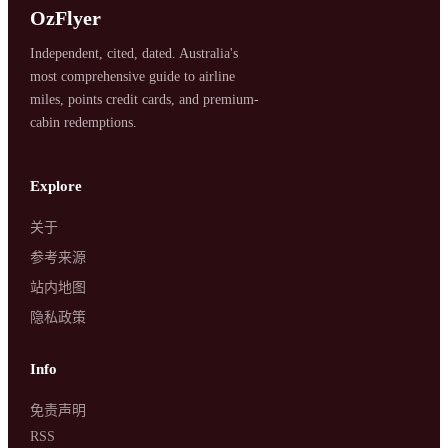
OzFlyer
Independent, cited, dated. Australia's
most comprehensive guide to airline
miles, points credit cards, and premium-
cabin redemptions.
SYDNEY · INDEPENDENT · EST. 2026
Explore
关于
参考来源
站内地图
隐私政策
Info
免责声明
RSS