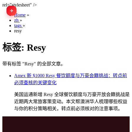
rel="stylesheet" />
✈
EN
Home
»
zh
»
tags
»
resy
标签:
Resy
带有标签 "Resy" 的全部文章。
Amex 新 $1000 Resy 餐饮额度与万豪会籍挑战：转点前
必须查核的关键变化
美国运通新增 Resy 全球餐饮额度与万豪开放会籍挑战是
近期两大常旅客策变动。本文帮澳洲华人梳理哪些权益
与你的积分策略相关，转点前必须核对的注意事项。