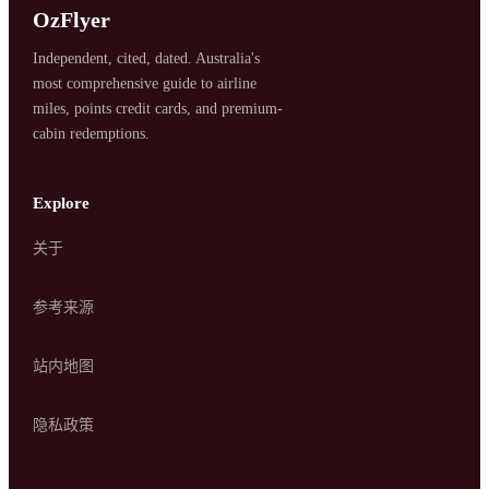
OzFlyer
Independent, cited, dated. Australia's
most comprehensive guide to airline
miles, points credit cards, and premium-
cabin redemptions.
Explore
关于
SYDNEY · INDEPENDENT · EST. 2026
参考来源
站内地图
隐私政策